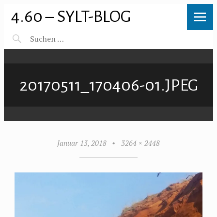
4.60 – SYLT-BLOG
20170511_170406-01.JPEG
Januar 13, 2018
•
3264 × 2448